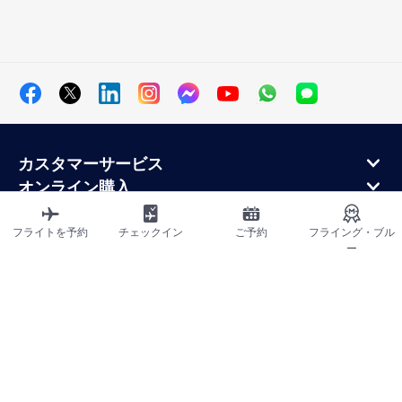
カスタマーサービス
オンライン購入
ロイヤルティプログラムと提携パートナー
エールフランス航空について
フライトを予約
チェックイン
ご予約
フライング・ブル
ー
エールフランス・モバイル・アプリケーション
サイトマップ
利用規約
プライバシーポリシー
アクセシビリティ宣言
クッキーの設定