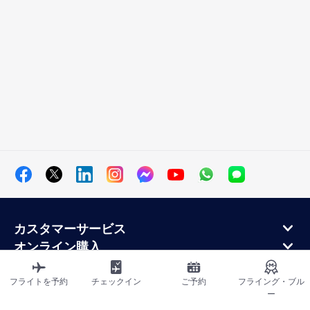
カスタマーサービス
オンライン購入
ロイヤルティプログラムと提携パートナー
エールフランス航空について
フライトを予約
チェックイン
ご予約
フライング・ブル
ー
エールフランス・モバイル・アプリケーション