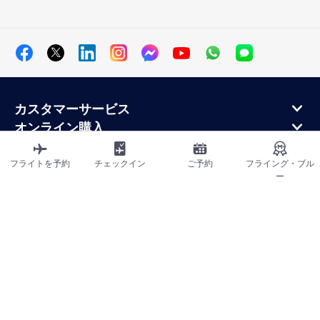
カスタマーサービス
オンライン購入
ロイヤルティプログラムと提携パートナー
エールフランス航空について
フライトを予約
チェックイン
ご予約
フライング・ブル
ー
エールフランス・モバイル・アプリケーション
サイトマップ
利用規約
プライバシーポリシー
アクセシビリティ宣言
クッキーの設定