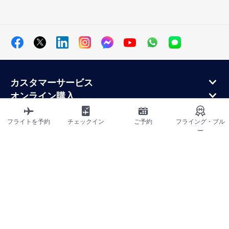
カスタマーサービス
オンライン購入
ロイヤルティプログラムと提携パートナー
エールフランス航空について
フライトを予約
チェックイン
ご予約
フライング・ブル
ー
エールフランス・モバイル・アプリケーション
サイトマップ
利用規約
プライバシーポリシー
アクセシビリティ宣言
クッキーの設定