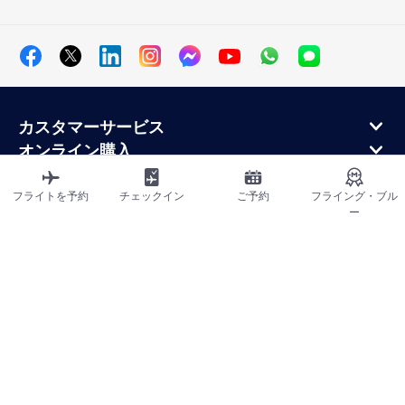
カスタマーサービス
オンライン購入
ロイヤルティプログラムと提携パートナー
エールフランス航空について
フライトを予約
チェックイン
ご予約
フライング・ブル
ー
エールフランス・モバイル・アプリケーション
サイトマップ
利用規約
プライバシーポリシー
アクセシビリティ宣言
クッキーの設定