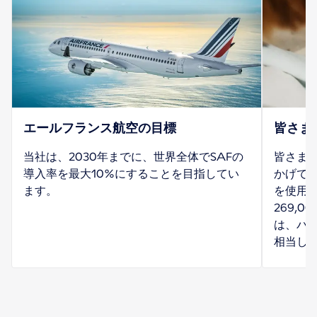
エールフランス航空の目標
皆さま
当社は、2030年までに、世界全体でSAFの
皆さま
導入率を最大10%にすることを目指してい
かげで、
ます。
を使用し
269,
は、パリ
相当し