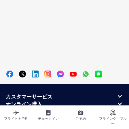
カスタマーサービス
オンライン購入
ロイヤルティプログラムと提携パートナー
エールフランス航空について
フライトを予約
チェックイン
ご予約
フライング・ブル
ー
エールフランス・モバイル・アプリケーション