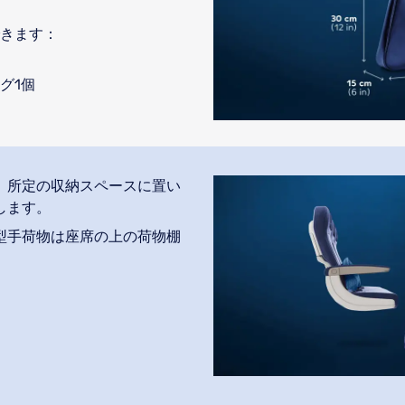
きます：
グ1個
、所定の収納スペースに置い
します。
型手荷物は座席の上の荷物棚