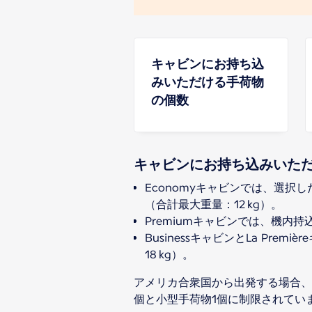
キャビンにお持ち込
みいただける手荷物
の個数
キャビンにお持ち込みいた
Economyキャビンでは、選択
（合計最大重量：12 kg）。
Premiumキャビンでは、機内
BusinessキャビンとLa P
18 kg）。
アメリカ合衆国から出発する場合、
個と小型手荷物1個に制限されてい