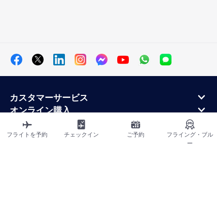
カスタマーサービス
オンライン購入
ロイヤルティプログラムと提携パートナー
エールフランス航空について
フライトを予約
チェックイン
ご予約
フライング・ブル
ー
エールフランス・モバイル・アプリケーション
サイトマップ
利用規約
プライバシーポリシー
アクセシビリティ宣言
クッキーの設定