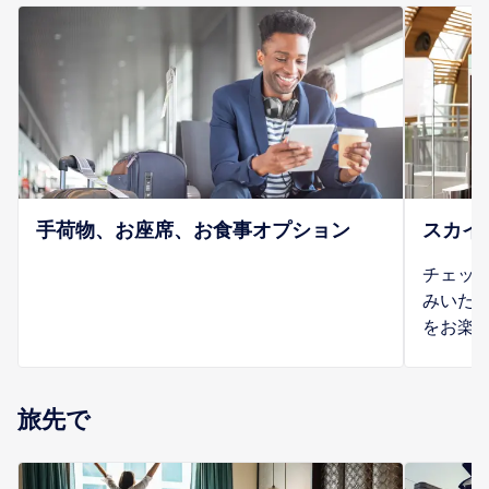
手荷物、お座席、お食事オプション
スカイ
チェッ
みいた
をお楽
旅先で