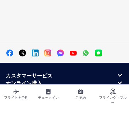
カスタマーサービス
オンライン購入
ロイヤルティプログラムと提携パートナー
エールフランス航空について
フライトを予約
チェックイン
ご予約
フライング・ブル
ー
エールフランス・モバイル・アプリケーション