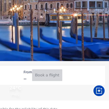
From
Book a flight
24°C
Aug