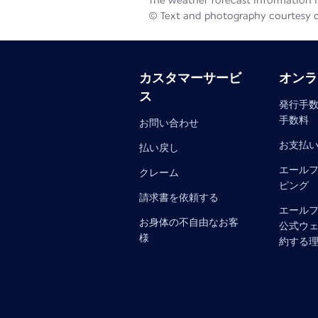
The weather forecast information is
© Text and photography courtesy 
カスタマーサービ
オンラ
ス
発行手数
手数料
お問い合わせ
お支払
払い戻し
エール
クレーム
ピング
請求書を依頼する
エール
お身体の不自由なお客
公式ウ
様
約する