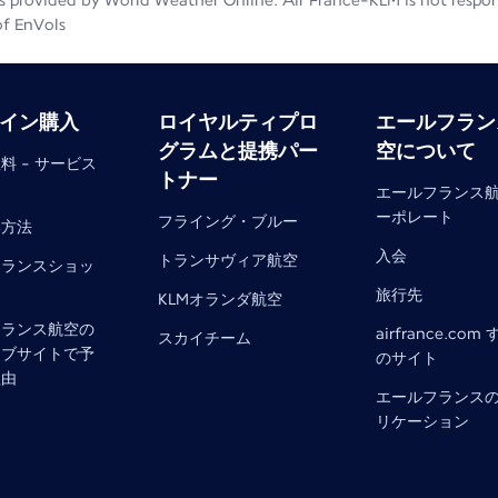
 provided by World Weather Online. Air France-KLM is not responsib
of EnVols
イン購入
ロイヤルティプロ
エールフラン
グラムと提携パー
空について
料 - サービス
トナー
エールフランス
ーポレート
フライング・ブルー
い方法
入会
トランサヴィア航空
フランスショッ
旅行先
KLMオランダ航空
フランス航空の
airfrance.com
スカイチーム
ェブサイトで予
のサイト
理由
エールフランス
リケーション