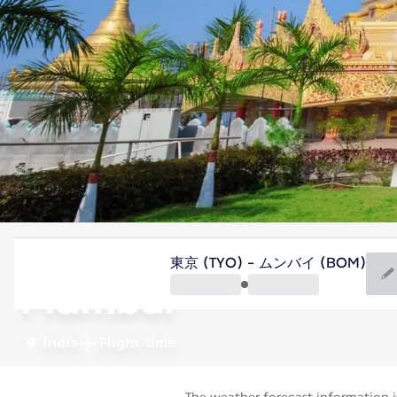
India
東京 (TYO) - ムンバイ (BOM)
Mumbai
India
Flight time