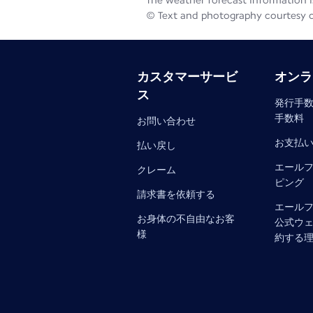
The weather forecast information is
© Text and photography courtesy 
カスタマーサービ
オンラ
ス
発行手数
手数料
お問い合わせ
お支払
払い戻し
エール
クレーム
ピング
請求書を依頼する
エール
お身体の不自由なお客
公式ウ
様
約する