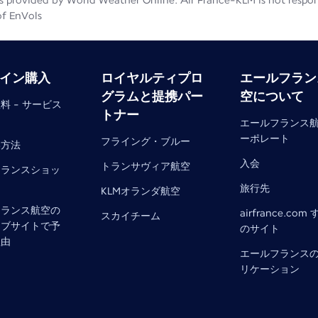
 provided by World Weather Online. Air France-KLM is not responsib
of EnVols
イン購入
ロイヤルティプロ
エールフラン
グラムと提携パー
空について
料 - サービス
トナー
エールフランス
ーポレート
フライング・ブルー
い方法
入会
トランサヴィア航空
フランスショッ
旅行先
KLMオランダ航空
フランス航空の
airfrance.com
スカイチーム
ェブサイトで予
のサイト
理由
エールフランス
リケーション