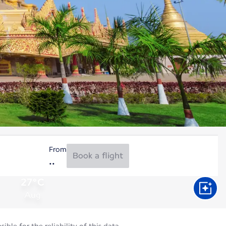
From
Book a flight
27°C
Aug