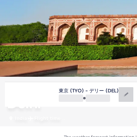
India
東京 (TYO) - デリー (DEL)
Delhi
India
Flight time