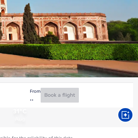
From
Book a flight
31°C
Aug