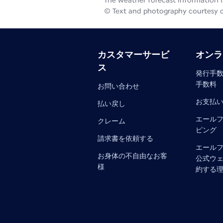
The weather forecast information is
© Text and photography courtesy 
カスタマーサービ
オンラ
ス
発行手数
手数料
お問い合わせ
お支払
払い戻し
エール
クレーム
ピング
請求書を依頼する
エール
お身体の不自由なお客
公式ウ
様
約する