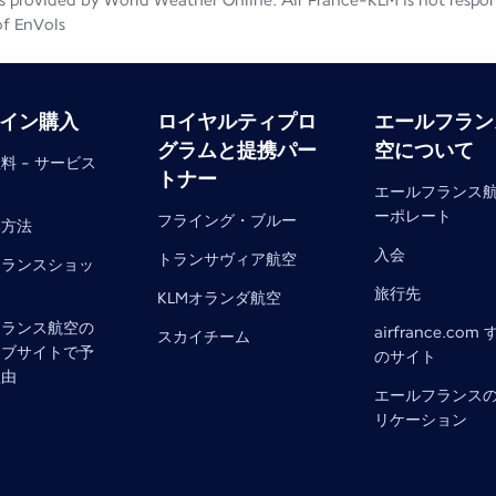
 provided by World Weather Online. Air France-KLM is not responsib
of EnVols
イン購入
ロイヤルティプロ
エールフラン
グラムと提携パー
空について
料 - サービス
トナー
エールフランス
ーポレート
フライング・ブルー
い方法
入会
トランサヴィア航空
フランスショッ
旅行先
KLMオランダ航空
フランス航空の
airfrance.com
スカイチーム
ェブサイトで予
のサイト
理由
エールフランス
リケーション