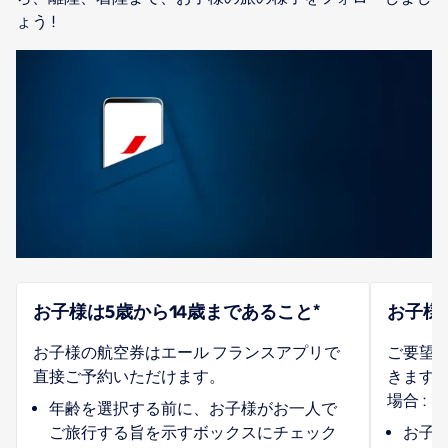
ょう !
お子様は5歳から14歳まであること*
お子様は
お子様の航空券はエール フランスアプリで
ご要望
直接ご予約いただけます。
きます。
場合 :
年齢を選択する前に、お子様がお一人で
ご旅行する旨を示すボックスにチェック
お子