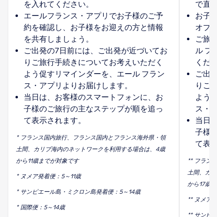
を入れてください。
で直
エールフランス・アプリでお子様のご予
お子
約を確認し、お子様をお迎えの方と情報
オプ
を共有しましょう。
ご旅
ご出発の7日前には、ご出発が近づいてお
ル 
りご旅行手続きについてお考えいただく
くだ
よう促すリマインダーを、エール フラン
ご出
ス・アプリよりお届けします。
りご
当日は、お客様のスマートフォンに、お
よう
子様のご旅行の主なステップが順を追っ
ス・
て表示されます。
当日
子様
* フランス国内旅行、フランス国内とフランス海外県・領
て表
土間、カリブ海内のネットワークを利用する場合は、4歳
から11歳までが対象です
** フラ
土間、カリ
* ヌメア発着便：5～11歳
から17歳
* サンピエール島・ミクロン島発着便：5～14歳
** ヌメア
* 国際便：5～14歳
** サンピ