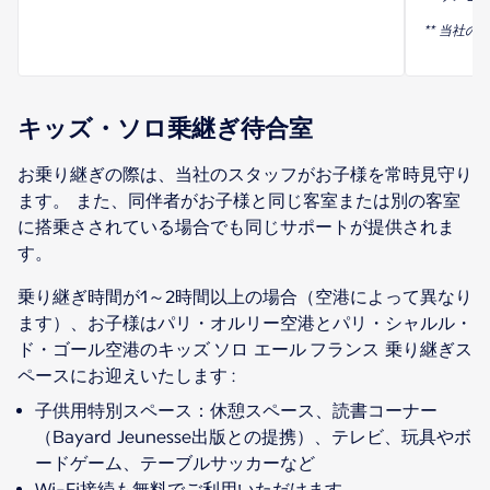
** 当社の
キッズ・ソロ乗継ぎ待合室
お乗り継ぎの際は、当社のスタッフがお子様を常時見守り
ます。 また、同伴者がお子様と同じ客室または別の客室
に搭乗さされている場合でも同じサポートが提供されま
す。
乗り継ぎ時間が1～2時間以上の場合（空港によって異なり
ます）、お子様はパリ・オルリー空港とパリ・シャルル・
ド・ゴール空港のキッズ ソロ エール フランス 乗り継ぎス
子供用特別スペース：休憩スペース、読書コーナー
（Bayard Jeunesse出版との提携）、テレビ、玩具やボ
ードゲーム、テーブルサッカーなど
Wi-Fi接続も無料でご利用いただけます。