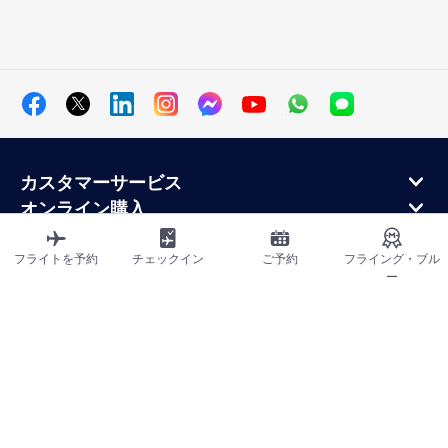
カスタマーサービス
オンライン購入
ロイヤルティプログラムと提携パートナー
エールフランス航空について
フライトを予約
チェックイン
ご予約
フライング・ブル
ー
エールフランス・モバイル・アプリケーション
サイトマップ
利用規約
プライバシーポリシー
アクセシビリティ宣言
クッキーの設定