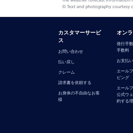
The weather forecast information is
© Text and photography courtesy 
カスタマーサービ
オンラ
ス
発行手数
手数料
お問い合わせ
お支払
払い戻し
エール
クレーム
ピング
請求書を依頼する
エール
お身体の不自由なお客
公式ウ
様
約する