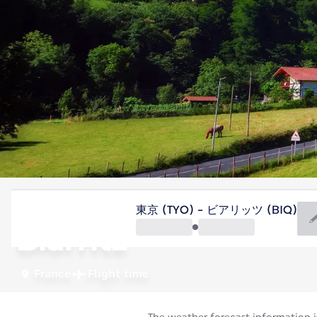
France
東京 (TYO) - ビアリッツ (BIQ)
Biarritz
France
Flight time