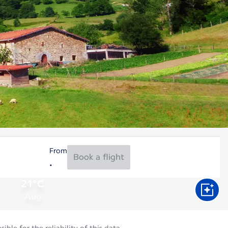
From
Book a flight
21°C
Aug