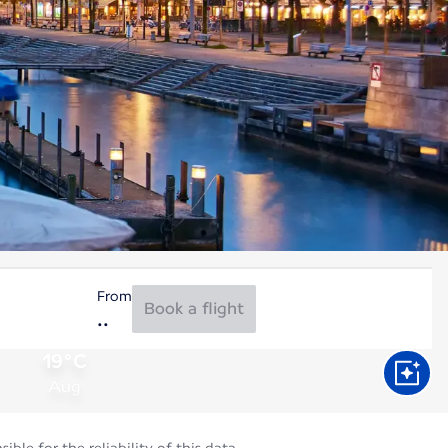
From
Book a flight
19°C
Aug