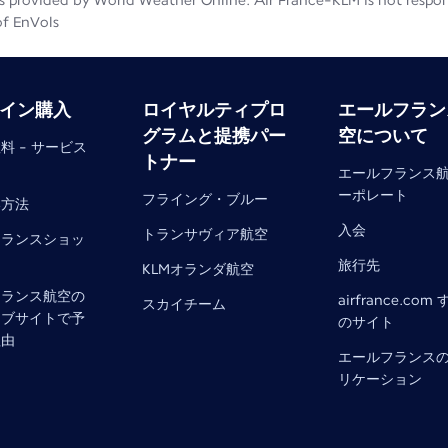
 provided by World Weather Online. Air France-KLM is not responsib
of EnVols
イン購入
ロイヤルティプロ
エールフラン
グラムと提携パー
空について
料 - サービス
トナー
エールフランス
ーポレート
フライング・ブルー
い方法
入会
トランサヴィア航空
フランスショッ
旅行先
KLMオランダ航空
フランス航空の
airfrance.com
スカイチーム
ェブサイトで予
のサイト
理由
エールフランス
リケーション