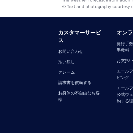
The weather forecast information is
© Text and photography courtesy 
カスタマーサービ
オンラ
ス
発行手数
手数料
お問い合わせ
お支払
払い戻し
エール
クレーム
ピング
請求書を依頼する
エール
お身体の不自由なお客
公式ウ
様
約する