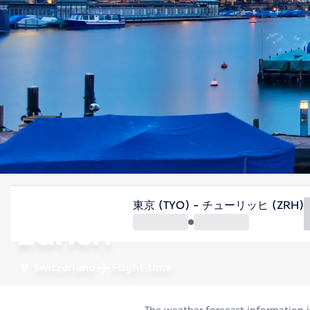
Switzerland
東京 (TYO) - チューリッヒ (ZRH)
Zurich
Switzerland
Flight time