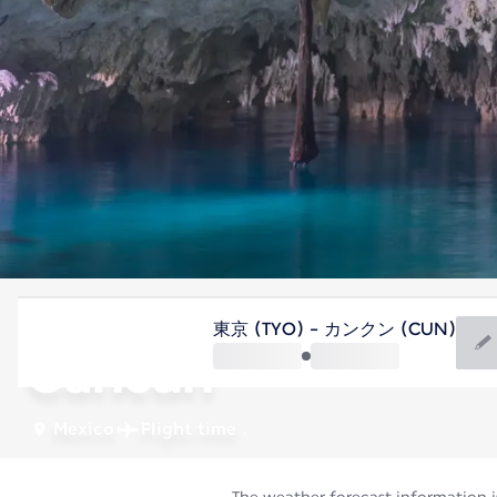
Mexico
東京 (TYO) - カンクン (CUN)
Cancun
Mexico
Flight time