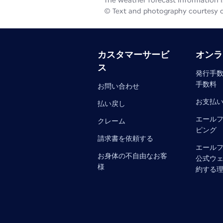
The weather forecast information is
© Text and photography courtesy 
カスタマーサービ
オンラ
ス
発行手数
手数料
お問い合わせ
お支払
払い戻し
エール
クレーム
ピング
請求書を依頼する
エール
お身体の不自由なお客
公式ウ
様
約する