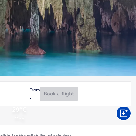
From
Book a flight
29°C
Aug