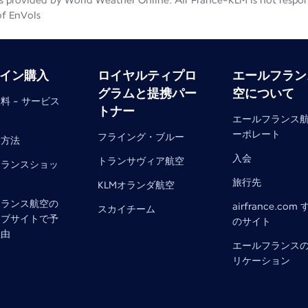
 provided by World Weather Online. Air France-KLM is not responsib
of EnVols
イン購入
ロイヤルティプロ
エールフラン
グラムと提携パー
空について
料 - サービス
トナー
エールフランス
ーポレート
フライング・ブルー
い方法
入会
トランサヴィア航空
フランスショッ
旅行先
KLMオランダ航空
フランス航空の
airfrance.com
スカイチーム
ェブサイトで予
のサイト
理由
エールフランス
リケーション