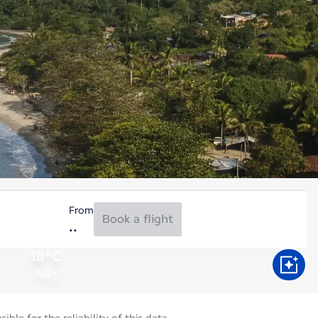
From
Book a flight
18°C
Aug