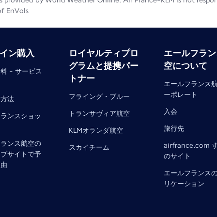
 provided by World Weather Online. Air France-KLM is not responsib
of EnVols
イン購入
ロイヤルティプロ
エールフラン
グラムと提携パー
空について
料 - サービス
トナー
エールフランス
ーポレート
フライング・ブルー
い方法
入会
トランサヴィア航空
フランスショッ
旅行先
KLMオランダ航空
フランス航空の
airfrance.com
スカイチーム
ェブサイトで予
のサイト
理由
エールフランス
リケーション