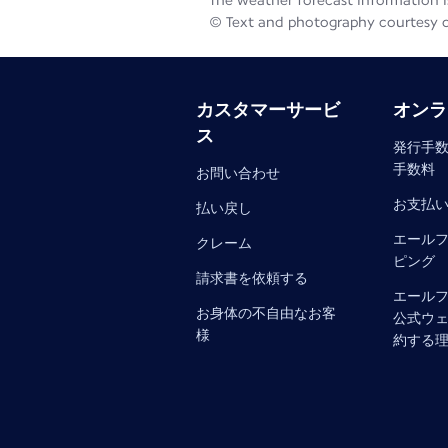
The weather forecast information is
© Text and photography courtesy 
カスタマーサービ
オンラ
ス
発行手数
手数料
お問い合わせ
お支払
払い戻し
エール
クレーム
ピング
請求書を依頼する
エール
お身体の不自由なお客
公式ウ
様
約する