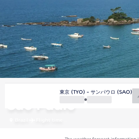
Brazil
東京 (TYO) - サンパウロ (SAO)
São Paulo
Brazil
Flight time