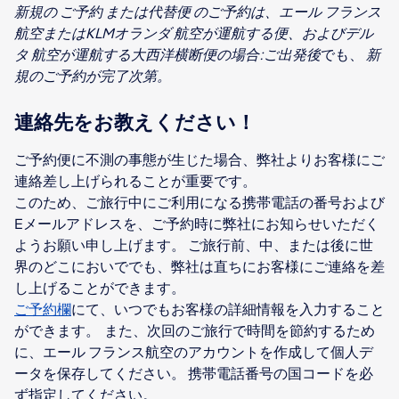
新規の ご予約 または代替便
のご予約は、エール フランス
航空またはKLMオランダ 航空が運航する便、およびデル
タ 航空が運航する大西洋横断便の場合:
ご出発後
でも、
新
規のご予約が完了次第。
連絡先をお教えください！
ご予約便に不測の事態が生じた場合、弊社よりお客様にご
連絡差し上げられることが重要です。
このため、ご旅行中にご利用になる携帯電話の番号および
Eメールアドレスを、ご予約時に弊社にお知らせいただく
ようお願い申し上げます。 ご旅行前、中、または後に世
界のどこにおいででも、弊社は直ちにお客様にご連絡を差
ご予約欄
にて、いつでもお客様の詳細情報を入力すること
ができます。 また、次回のご旅行で時間を節約するため
に、エール フランス航空のアカウントを作成して個人デ
ータを保存してください。 携帯電話番号の国コードを必
ず指定してください。