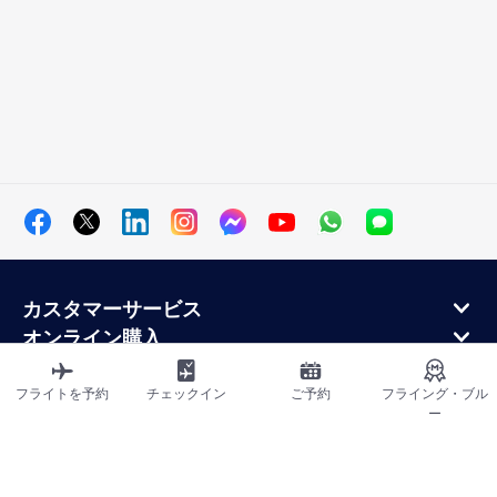
カスタマーサービス
オンライン購入
ロイヤルティプログラムと提携パートナー
エールフランス航空について
フライトを予約
チェックイン
ご予約
フライング・ブル
ー
エールフランス・モバイル・アプリケーション