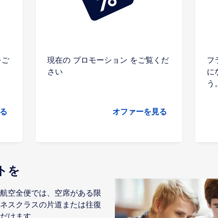
をご
現在の プロモーション をご覧くだ
フ
さい
に
う
る
オファーを見る
トを
ダ航空全便では、空席がある限
ネスクラスの片道または往復
だけます。