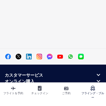
カスタマーサービス
オンライン購入
ロイヤルティプログラムと提携パートナー
エールフランス航空について
フライトを予約
チェックイン
ご予約
フライング・ブル
ー
エールフランス・モバイル・アプリケーション