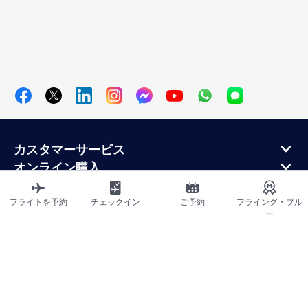
カスタマーサービス
オンライン購入
ロイヤルティプログラムと提携パートナー
エールフランス航空について
フライトを予約
チェックイン
ご予約
フライング・ブル
ー
エールフランス・モバイル・アプリケーション
サイトマップ
利用規約
プライバシーポリシー
アクセシビリティ宣言
クッキーの設定