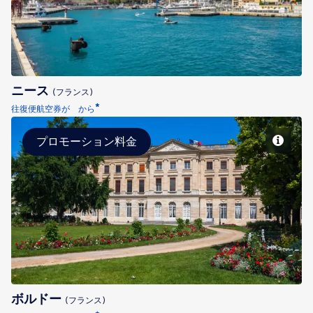
ニース
(フランス)
*
往復便航空券が から
プロモーション料金
ボルドー
ボルドー
(フランス)