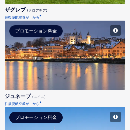
ザグレブ
(クロアチア)
*
往復便航空券が から
プロモーション料金
ジュネーブ
ジュネーブ
(スイス)
*
往復便航空券が から
プロモーション料金