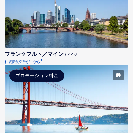
フランクフルト／マイン
フランクフルト／マイン
(ドイツ)
*
往復便航空券が から
プロモーション料金
リスボン