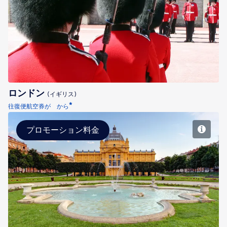
ロンドン
ロンドン
(イギリス)
*
往復便航空券が から
プロモーション料金
ザグレブ