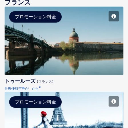
フランス
プロモーション料金
トゥールーズ
トゥールーズ
(フランス)
*
往復便航空券が から
プロモーション料金
パリ