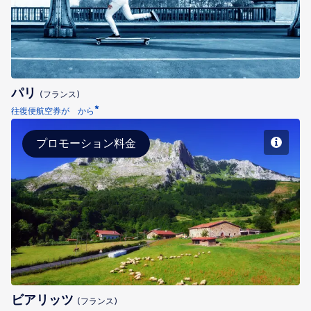
パリ
(フランス)
*
往復便航空券が から
プロモーション料金
ビアリッツ
ビアリッツ
(フランス)