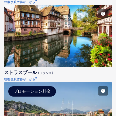
*
往復便航空券が から
ストラスブール
ストラスブール
(フランス)
*
往復便航空券が から
プロモーション料金
ニース