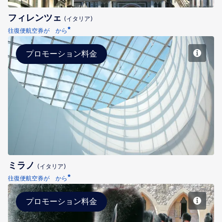
フィレンツェ
(イタリア)
*
往復便航空券が から
プロモーション料金
ミラノ
ミラノ
(イタリア)
*
往復便航空券が から
プロモーション料金