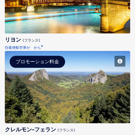
リヨン
(フランス)
*
往復便航空券が から
プロモーション料金
クレルモン-フェラン
クレルモン-フェラン
(フランス)