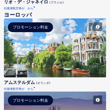
リオ・デ・ジャネイロ
(ブラジル)
*
往復便航空券が から
ヨーロッパ
プロモーション料金
アムステルダム
アムステルダム
(オランダ)
*
往復便航空券が から
プロモーション料金