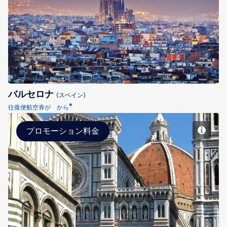
バルセロナ
バルセロナ
(スペイン)
*
往復便航空券が から
プロモーション料金
フィレンツェ