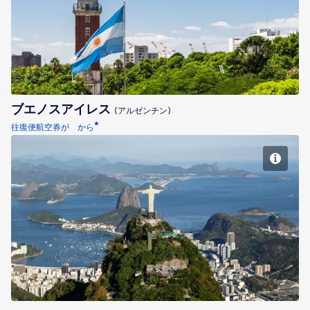
ブエノスアイレス
ブエノスアイレス
(アルゼンチン)
*
往復便航空券が から
リオ・デ・ジャネイロ